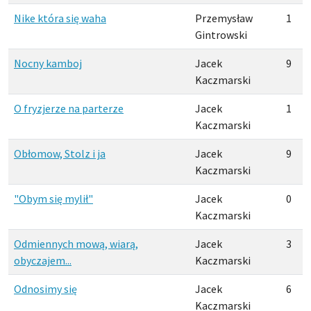
Nike która się waha
Przemysław
1
Gintrowski
Nocny kamboj
Jacek
9
Kaczmarski
O fryzjerze na parterze
Jacek
1
Kaczmarski
Obłomow, Stolz i ja
Jacek
9
Kaczmarski
"Obym się mylił"
Jacek
0
Kaczmarski
Odmiennych mową, wiarą,
Jacek
3
obyczajem...
Kaczmarski
Odnosimy się
Jacek
6
Kaczmarski