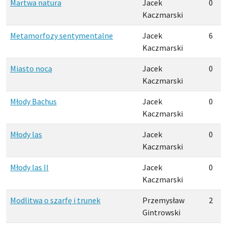
Martwa natura
Jacek
0
Kaczmarski
Metamorfozy sentymentalne
Jacek
6
Kaczmarski
Miasto nocą
Jacek
0
Kaczmarski
Młody Bachus
Jacek
0
Kaczmarski
Młody las
Jacek
0
Kaczmarski
Młody las II
Jacek
0
Kaczmarski
Modlitwa o szarfę i trunek
Przemysław
2
Gintrowski