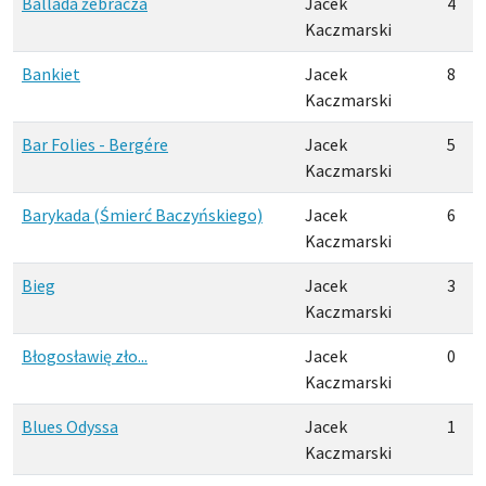
Ballada żebracza
Jacek
4
Kaczmarski
Bankiet
Jacek
8
Kaczmarski
Bar Folies - Bergére
Jacek
5
Kaczmarski
Barykada (Śmierć Baczyńskiego)
Jacek
6
Kaczmarski
Bieg
Jacek
3
Kaczmarski
Błogosławię zło...
Jacek
0
Kaczmarski
Blues Odyssa
Jacek
1
Kaczmarski