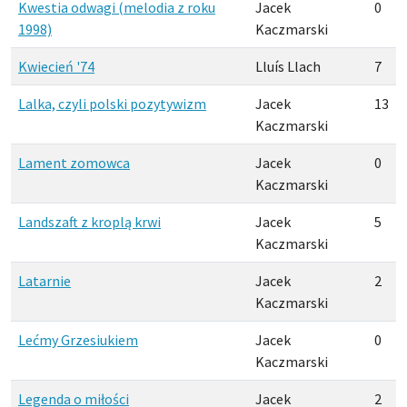
Kwestia odwagi (melodia z roku
Jacek
0
1998)
Kaczmarski
Kwiecień '74
Lluís Llach
7
Lalka, czyli polski pozytywizm
Jacek
13
Kaczmarski
Lament zomowca
Jacek
0
Kaczmarski
Landszaft z kroplą krwi
Jacek
5
Kaczmarski
Latarnie
Jacek
2
Kaczmarski
Lećmy Grzesiukiem
Jacek
0
Kaczmarski
Legenda o miłości
Jacek
2