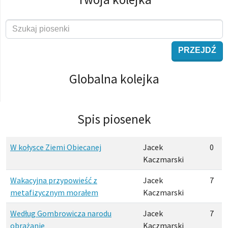
PRZEJDŹ
Globalna kolejka
Spis piosenek
W kołysce Ziemi Obiecanej
Jacek
0
Kaczmarski
Wakacyjna przypowieść z
Jacek
7
metafizycznym morałem
Kaczmarski
Według Gombrowicza narodu
Jacek
7
obrażanie
Kaczmarski