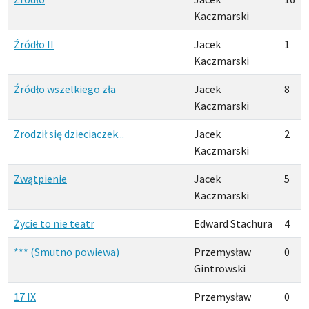
Kaczmarski
Źródło II
Jacek
1
Kaczmarski
Źródło wszelkiego zła
Jacek
8
Kaczmarski
Zrodził się dzieciaczek...
Jacek
2
Kaczmarski
Zwątpienie
Jacek
5
Kaczmarski
Życie to nie teatr
Edward Stachura
4
*** (Smutno powiewa)
Przemysław
0
Gintrowski
17 IX
Przemysław
0