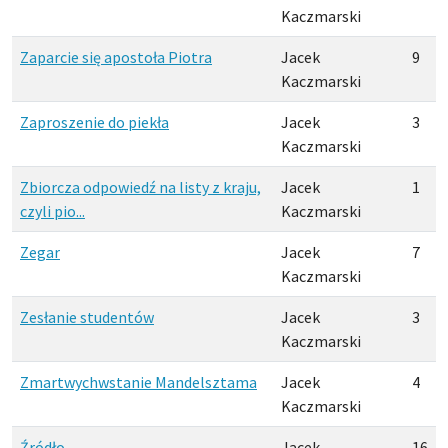
Kaczmarski
Zaparcie się apostoła Piotra
Jacek
9
Kaczmarski
Zaproszenie do piekła
Jacek
3
Kaczmarski
Zbiorcza odpowiedź na listy z kraju,
Jacek
1
czyli pio...
Kaczmarski
Zegar
Jacek
7
Kaczmarski
Zesłanie studentów
Jacek
3
Kaczmarski
Zmartwychwstanie Mandelsztama
Jacek
4
Kaczmarski
Źródło
Jacek
16