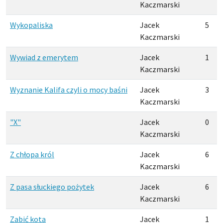
Kaczmarski
Wykopaliska
Jacek
5
Kaczmarski
Wywiad z emerytem
Jacek
1
Kaczmarski
Wyznanie Kalifa czyli o mocy baśni
Jacek
3
Kaczmarski
"X"
Jacek
0
Kaczmarski
Z chłopa król
Jacek
6
Kaczmarski
Z pasa słuckiego pożytek
Jacek
6
Kaczmarski
Zabić kota
Jacek
1