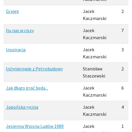
Grajek
Jacek
2
Kaczmarski
Ilu nas w ciszy
Jacek
7
Kaczmarski
Inspiracja
Jacek
3
Kaczmarski
Inżynierowie z Petrobudowy
Stanisław
2
Staszewski
Jak długo grać będą...
Jacek
6
Kaczmarski
Japońska rycina
Jacek
4
Kaczmarski
Jesienna Wiosna Ludów 1989
Jacek
1