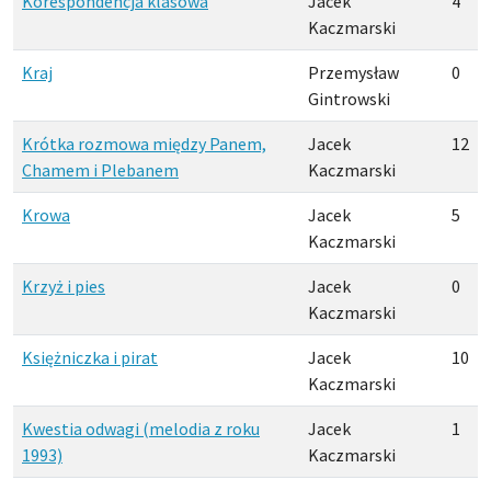
Korespondencja klasowa
Jacek
4
Kaczmarski
Kraj
Przemysław
0
Gintrowski
Krótka rozmowa między Panem,
Jacek
12
Chamem i Plebanem
Kaczmarski
Krowa
Jacek
5
Kaczmarski
Krzyż i pies
Jacek
0
Kaczmarski
Księżniczka i pirat
Jacek
10
Kaczmarski
Kwestia odwagi (melodia z roku
Jacek
1
1993)
Kaczmarski