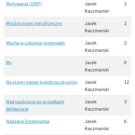
Motywacja (1997)
Jacek
2
Kaczmarski
Mroźny trans metafizyczny
Jacek
2
Kaczmarski
Mucha w szklance lemoniady
Jacek
2
Kaczmarski
My
Jacek
0
Kaczmarski
Na starej mapie krajobraz utopijny
Jacek
12
Kaczmarski
Nad spuścizną po przodkach
Jacek
3
deliberacje
Kaczmarski
Nadzieja Śmiełowska
Jacek
6
Kaczmarski