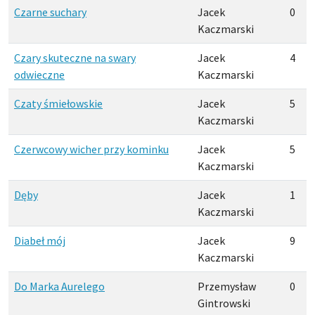
Czarne suchary
Jacek
0
Kaczmarski
Czary skuteczne na swary
Jacek
4
odwieczne
Kaczmarski
Czaty śmiełowskie
Jacek
5
Kaczmarski
Czerwcowy wicher przy kominku
Jacek
5
Kaczmarski
Dęby
Jacek
1
Kaczmarski
Diabeł mój
Jacek
9
Kaczmarski
Do Marka Aurelego
Przemysław
0
Gintrowski