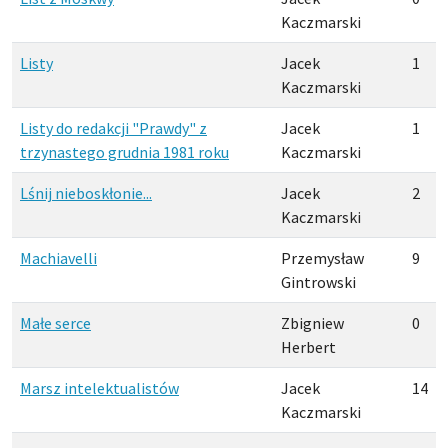
Kaczmarski
Listy
Jacek
1
Kaczmarski
Listy do redakcji "Prawdy" z
Jacek
1
trzynastego grudnia 1981 roku
Kaczmarski
Lśnij nieboskłonie...
Jacek
2
Kaczmarski
Machiavelli
Przemysław
9
Gintrowski
Małe serce
Zbigniew
0
Herbert
Marsz intelektualistów
Jacek
14
Kaczmarski