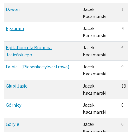
Dzwon
Jacek
1
Kaczmarski
Egzamin
Jacek
4
Kaczmarski
Epitafium dla Brunona
Jacek
6
Jasieńskiego
Kaczmarski
Fajnie... (Piosenka sylwestrowa)
Jacek
0
Kaczmarski
Głupi Jasio
Jacek
19
Kaczmarski
Górnicy
Jacek
0
Kaczmarski
Goryle
Jacek
0
Kaczmarski