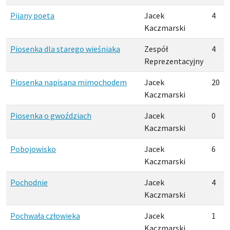
Pijany poeta
Jacek
4
Kaczmarski
Piosenka dla starego wieśniaka
Zespół
4
Reprezentacyjny
Piosenka napisana mimochodem
Jacek
20
Kaczmarski
Piosenka o gwoździach
Jacek
0
Kaczmarski
Pobojowisko
Jacek
6
Kaczmarski
Pochodnie
Jacek
4
Kaczmarski
Pochwała człowieka
Jacek
1
Kaczmarski