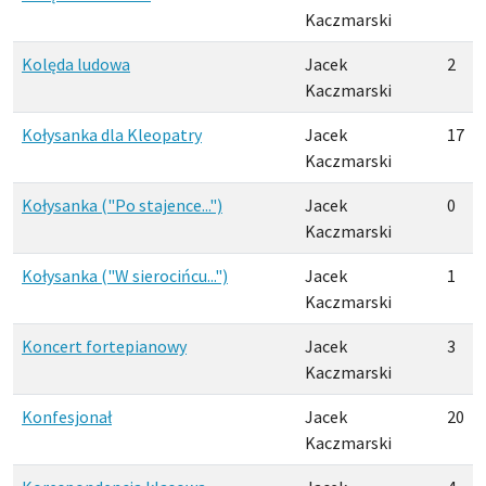
Kaczmarski
Kolęda ludowa
Jacek
2
Kaczmarski
Kołysanka dla Kleopatry
Jacek
17
Kaczmarski
Kołysanka ("Po stajence...")
Jacek
0
Kaczmarski
Kołysanka ("W sierocińcu...")
Jacek
1
Kaczmarski
Koncert fortepianowy
Jacek
3
Kaczmarski
Konfesjonał
Jacek
20
Kaczmarski