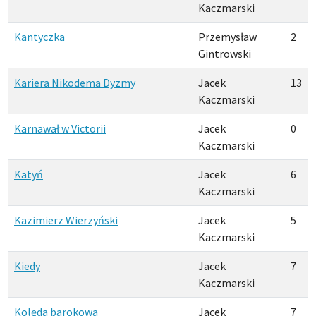
Kaczmarski
Kantyczka
Przemysław
2
Gintrowski
Kariera Nikodema Dyzmy
Jacek
13
Kaczmarski
Karnawał w Victorii
Jacek
0
Kaczmarski
Katyń
Jacek
6
Kaczmarski
Kazimierz Wierzyński
Jacek
5
Kaczmarski
Kiedy
Jacek
7
Kaczmarski
Kolęda barokowa
Jacek
7