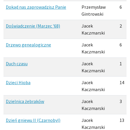
Dokąd nas zaprowadzisz Panie
Przemysław
6
Gintrowski
Doświadczenie (Marzec '68)
Jacek
2
Kaczmarski
Drzewo genealogiczne
Jacek
6
Kaczmarski
Duch czasu
Jacek
1
Kaczmarski
Dzieci Hioba
Jacek
14
Kaczmarski
Dzielnica żebraków
Jacek
3
Kaczmarski
Dzień gniewu II (Czarnobyl)
Jacek
13
Kaczmarski