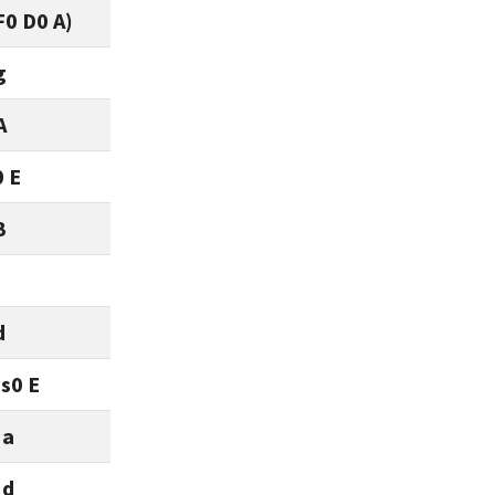
F0 D0 A)
g
A
0 E
B
d
Es0 E
 a
 d