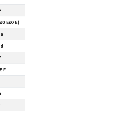
F
is0 Es0 E)
 a
 d
F
E F
a
7