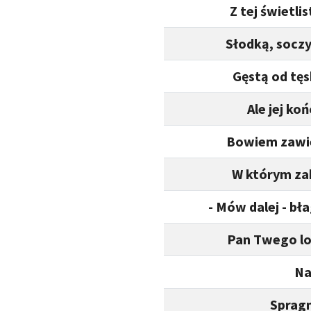
Z tej świetl
Słodką, soczys
Gęstą od tę
Ale jej ko
Bowiem zawie
W którym zak
- Mów dalej - b
Pan Twego lo
Na
Spragn