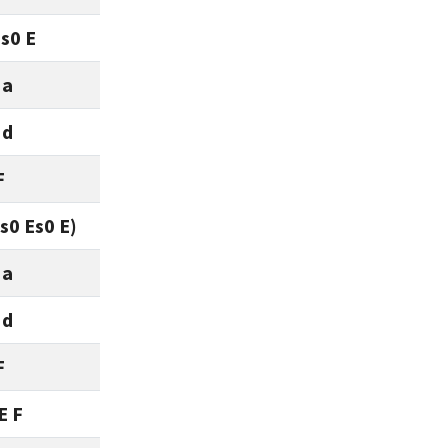
Es0 E
 a
 d
F
is0 Es0 E)
 a
 d
F
E F