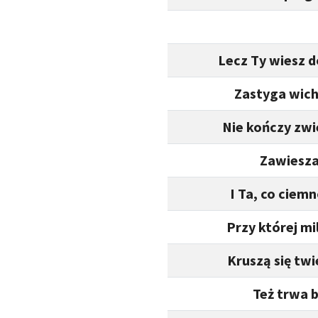
Lecz Ty wiesz d
Zastyga wich
Nie kończy zwie
Zawiesza
I Ta, co ciem
Przy której mi
Kruszą się tw
Też trwa b