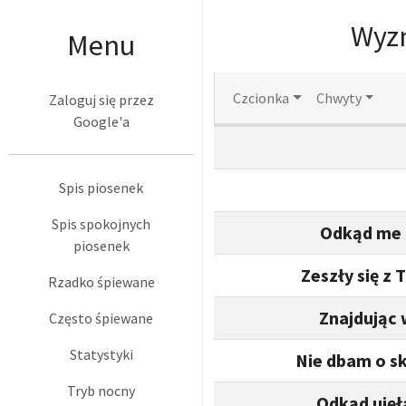
Wyzn
Menu
Czcionka
Chwyty
Zaloguj się przez
Google'a
Spis piosenek
Spis spokojnych
Odkąd me 
piosenek
Zeszły się 
Rzadko śpiewane
Znajdując 
Często śpiewane
Statystyki
Nie dbam o s
Tryb nocny
Odkąd ujęł