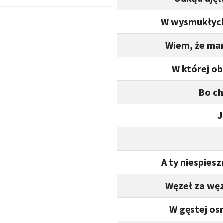
W wysmukłych
Wiem, że mam
W której ob
Bo ch
J
A ty niespies
Węzeł za wę
W gęstej os