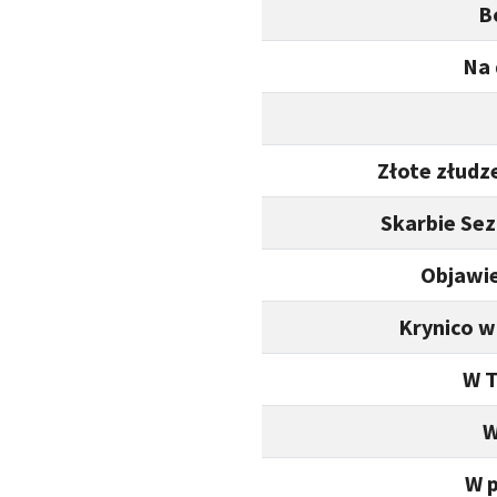
B
Na 
Złote złudz
Skarbie Se
Objawie
Krynico w
W T
W
W p