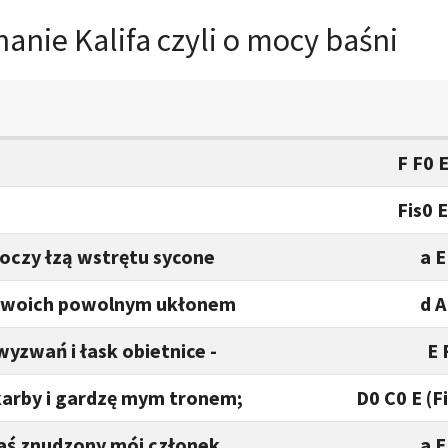
anie Kalifa czyli o mocy baśni
F F0 
Fis0 
oczy łzą wstrętu sycone
a E
z Twoich powolnym ukłonem
d A
wyzwań i łask obietnice -
E 
karby i gardzę mym tronem;
D0 C0 E (F
aś znudzony mój członek
a E