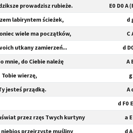
dziksze prowadzisz rubieże.
E0 D0 A (
zem labiryntem ścieżek,
d 
koniec wiele ma początków,
C 
woich utkany zamierzeń...
d D
o mnie, do Ciebie należę
A 
I Tobie wierzę,
g
Ty jesteś prządką.
A 
d F0 
wiat przez rzęs Twych kurtyny
a E
 niebios przejrzyste muśliny
d A