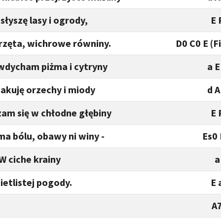
 słyszę lasy i ogrody,
E 
rzęta, wichrowe równiny.
D0 C0 E (F
wdycham piżma i cytryny
a E
akuję orzechy i miody
d A
am się w chłodne głębiny
E 
ma bólu, obawy ni winy -
Es0 
W ciche krainy
a
ietlistej pogody.
E 
A