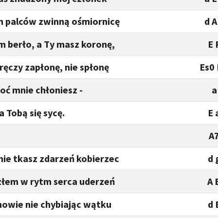
 palców zwinną ośmiornicę
d A
 berło, a Ty masz koronę,
E 
ręczy zapłonę, nie spłonę
Es0 
oć mnie chłoniesz -
a
a Tobą się sycę.
E 
A
znie tkasz zdarzeń kobierzec
d 
złem w rytm serca uderzeń
A 
nowie nie chybiając wątku
d 