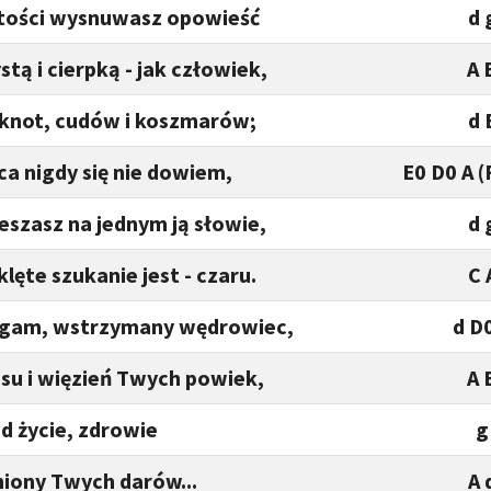
istości wysnuwasz opowieść
d 
tą i cierpką - jak człowiek,
A 
sknot, cudów i koszmarów;
d 
ńca nigdy się nie dowiem,
E0 D0 A (
szasz na jednym ją słowie,
d 
lęte szukanie jest - czaru.
C 
łagam, wstrzymany wędrowiec,
d D
su i więzień Twych powiek,
A 
d życie, zdrowie
g
iony Twych darów...
A 