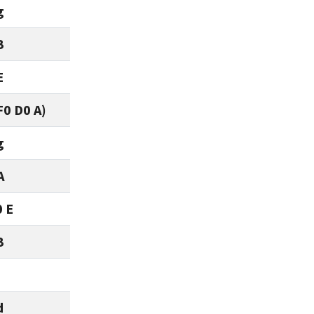
g
B
E
F0 D0 A)
g
A
0 E
B
d