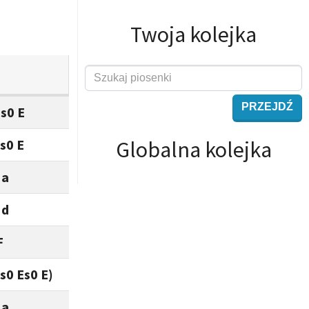
Twoja kolejka
PRZEJDŹ
Es0 E
Es0 E
Globalna kolejka
 a
 d
F
is0 Es0 E)
 a