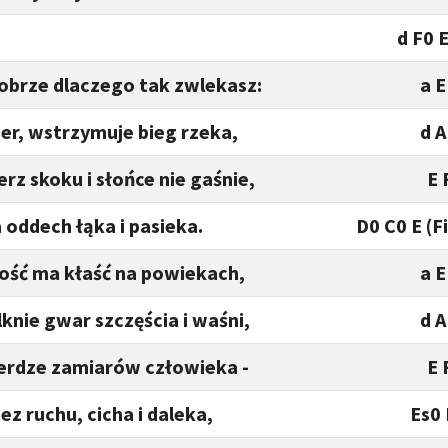
d F0 
obrze dlaczego tak zwlekasz:
a E
er, wstrzymuje bieg rzeka,
d A
rz skoku i słońce nie gaśnie,
E 
 oddech łąka i pasieka.
D0 C0 E (F
ność ma kłaść na powiekach,
a E
lknie gwar szczęścia i waśni,
d A
ierdze zamiarów człowieka -
E 
ez ruchu, cicha i daleka,
Es0 