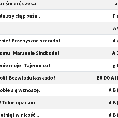
o i śmierć czeka
a
dalszy ciąg baśni.
F 
A
enie! Przepyszna szarado!
d 
zamu! Marzenie Sindbada!
A 
nie moje! Tajemnico!
g 
oli! Bezwładu kaskado!
E0 D0 A (
obie się wznoszę.
A B 
 Tobie opadam
d B 
ełnię i w nicość...
d B 