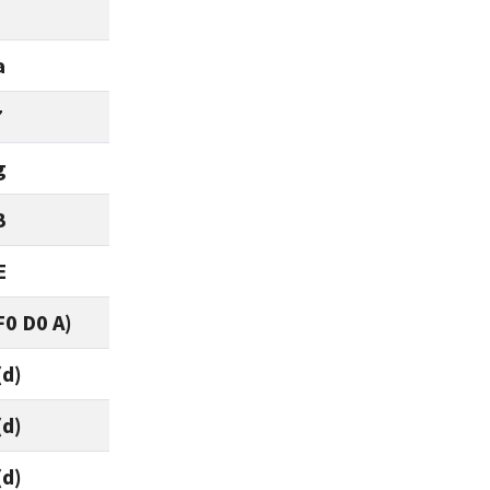
a
7
g
B
E
F0 D0 A)
(d)
(d)
(d)