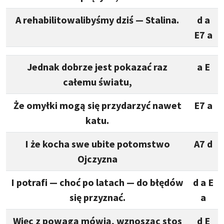
A rehabilitowalibyśmy dziś — Stalina.
d a
E7 a
Jednak dobrze jest pokazać raz
a E
całemu światu,
Że omyłki mogą się przydarzyć nawet
E7 a
katu.
I że kocha swe ubite potomstwo
A7 d
Ojczyzna
I potrafi — choć po latach — do błędów
d a E
się przyznać.
a
Więc z powagą mówią, wznosząc stos
d E