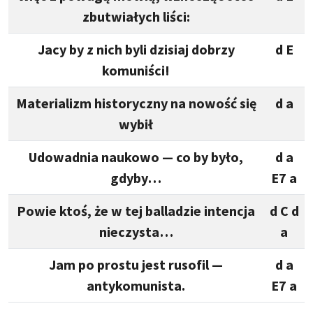
zbutwiałych liści:
Jacy by z nich byli dzisiaj dobrzy
d E
komuniści!
Materializm historyczny na nowość się
d a
wybił
Udowadnia naukowo — co by było,
d a
gdyby…
E7 a
Powie ktoś, że w tej balladzie intencja
d C d
nieczysta…
a
Jam po prostu jest rusofil —
d a
antykomunista.
E7 a