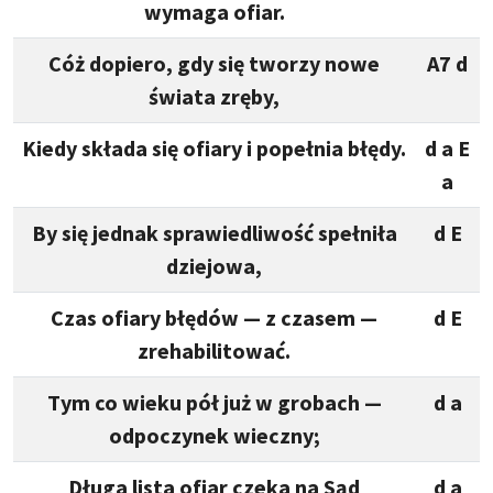
wymaga ofiar.
Cóż dopiero, gdy się tworzy nowe
A7 d
świata zręby,
Kiedy składa się ofiary i popełnia błędy.
d a E
a
By się jednak sprawiedliwość spełniła
d E
dziejowa,
Czas ofiary błędów — z czasem —
d E
zrehabilitować.
Tym co wieku pół już w grobach —
d a
odpoczynek wieczny;
Długa lista ofiar czeka na Sąd
d a