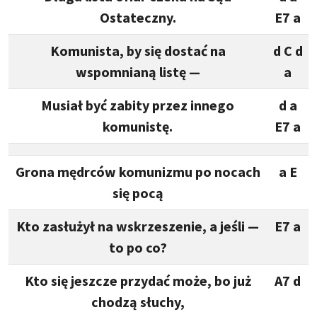
Ostateczny.
E7 a
Komunista, by się dostać na
d C d
wspomnianą listę —
a
Musiał być zabity przez innego
d a
komunistę.
E7 a
Grona mędrców komunizmu po nocach
a E
się pocą
Kto zasłużył na wskrzeszenie, a jeśli —
E7 a
to po co?
Kto się jeszcze przydać może, bo już
A7 d
chodzą słuchy,