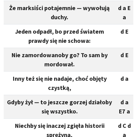
Że marksiści potajemnie — wywołują
d a E
duchy.
a
Jeden odpadł, bo przed światem
d E
prawdy się nie schowa:
Nie zamordowanoby go? To sam by
d E
mordował.
Inny też się nie nadaje, choć objęty
d a
czystką,
Gdyby żył — to jeszcze gorzej działoby
d a
się wszystko.
E7 a
Niechby się inaczej zgięła historii
d C d
sprężyna,
a