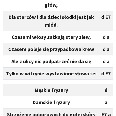
głów,
Dla starców i dla dzieci słodki jest jak
d E7
miód.
Czasami włosy zatkają stary zlew,
d a
Czasem poleje się przypadkowa krew
d a
Ale z ulicy nic podpatrzeć nie da się
d a
Tylko w witrynie wystawione słowa te:
d E7
Męskie fryzury
d
Damskie fryzury
a
Strzyżenie poborowych do gołej skóry
E7 a