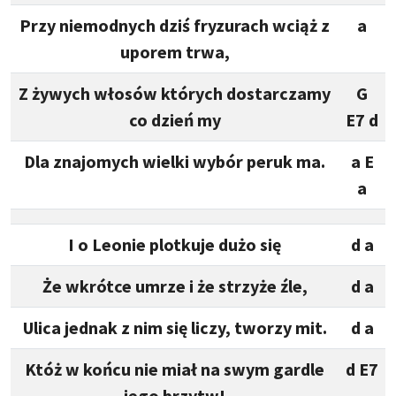
Przy niemodnych dziś fryzurach wciąż z
a
uporem trwa,
Z żywych włosów których dostarczamy
G
co dzień my
E7 d
Dla znajomych wielki wybór peruk ma.
a E
a
I o Leonie plotkuje dużo się
d a
Że wkrótce umrze i że strzyże źle,
d a
Ulica jednak z nim się liczy, tworzy mit.
d a
Któż w końcu nie miał na swym gardle
d E7
jego brzytw!