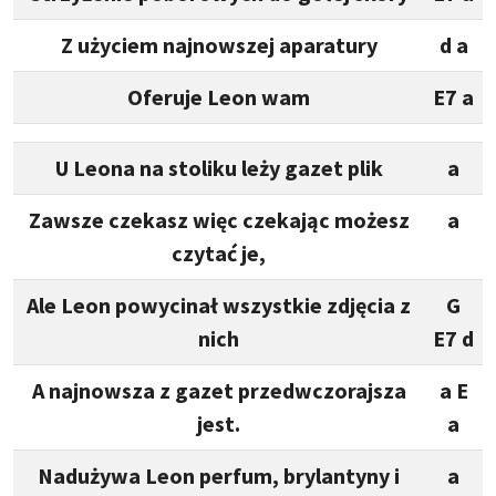
Z użyciem najnowszej aparatury
d a
Oferuje Leon wam
E7 a
U Leona na stoliku leży gazet plik
a
Zawsze czekasz więc czekając możesz
a
czytać je,
Ale Leon powycinał wszystkie zdjęcia z
G
nich
E7 d
A najnowsza z gazet przedwczorajsza
a E
jest.
a
Nadużywa Leon perfum, brylantyny i
a