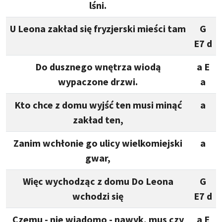
lśni.
U Leona zakład się fryzjerski mieści tam
G
E7 d
Do dusznego wnętrza wiodą
a E
wypaczone drzwi.
a
Kto chce z domu wyjść ten musi minąć
a
zakład ten,
Zanim wchłonie go ulicy wielkomiejski
a
gwar,
Więc wychodząc z domu Do Leona
G
wchodzi się
E7 d
Czemu - nie wiadomo - nawyk, mus czy
a E