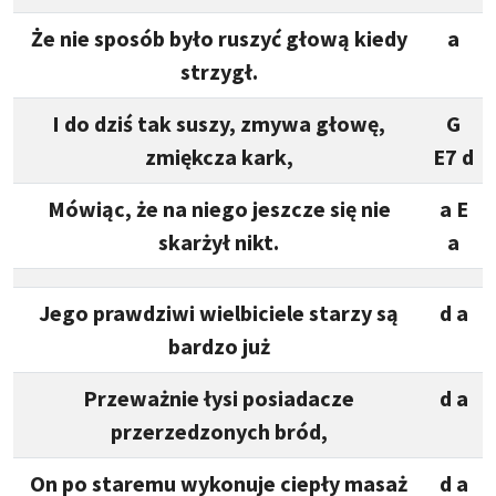
Że nie sposób było ruszyć głową kiedy
a
strzygł.
I do dziś tak suszy, zmywa głowę,
G
zmiękcza kark,
E7 d
Mówiąc, że na niego jeszcze się nie
a E
skarżył nikt.
a
Jego prawdziwi wielbiciele starzy są
d a
bardzo już
Przeważnie łysi posiadacze
d a
przerzedzonych bród,
On po staremu wykonuje ciepły masaż
d a