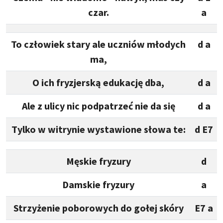
czar.
a
To człowiek stary ale uczniów młodych
d a
ma,
O ich fryzjerską edukację dba,
d a
Ale z ulicy nic podpatrzeć nie da się
d a
Tylko w witrynie wystawione słowa te:
d E7
Męskie fryzury
d
Damskie fryzury
a
Strzyżenie poborowych do gołej skóry
E7 a