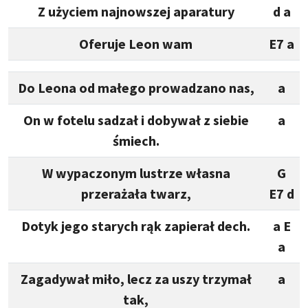
Z użyciem najnowszej aparatury
d a
Oferuje Leon wam
E7 a
Do Leona od małego prowadzano nas,
a
On w fotelu sadzał i dobywał z siebie
a
śmiech.
W wypaczonym lustrze własna
G
przerażała twarz,
E7 d
Dotyk jego starych rąk zapierał dech.
a E
a
Zagadywał miło, lecz za uszy trzymał
a
tak,